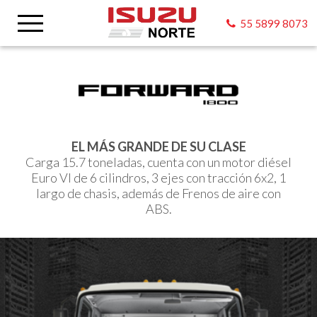
55 5899 8073
EL MÁS GRANDE DE SU CLASE
Carga 15.7 toneladas, cuenta con un motor diésel
Euro VI de 6 cilindros, 3 ejes con tracción 6x2, 1
largo de chasis, además de Frenos de aire con
ABS.