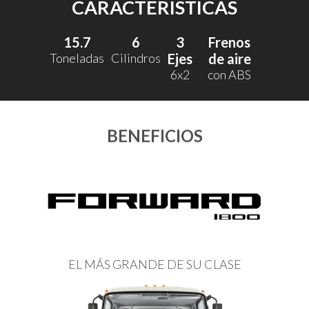
CARACTERÍSTICAS
15.7
6
3
Frenos
Toneladas
Cilindros
Ejes
de aire
6x2
con ABS
BENEFICIOS
EL MÁS GRANDE DE SU CLASE