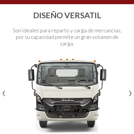
DISEÑO VERSATIL
Son ideales para reparto y carga de mercancías,
por su capacidad permite un gran volumen de
carga.
‹
‹
›
›