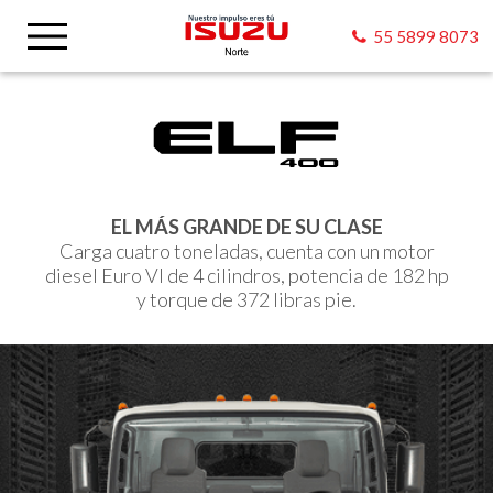
55 5899 8073
EL MÁS GRANDE DE SU CLASE
Carga cuatro toneladas, cuenta con un motor
diesel Euro VI de 4 cilindros, potencia de 182 hp
y torque de 372 libras pie.