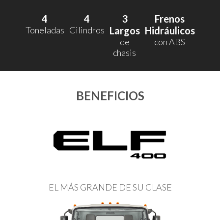
4
4
3
Frenos
Toneladas
Cilindros
Largos
Hidráulicos
de
con ABS
chasis
BENEFICIOS
EL MÁS GRANDE DE SU CLASE